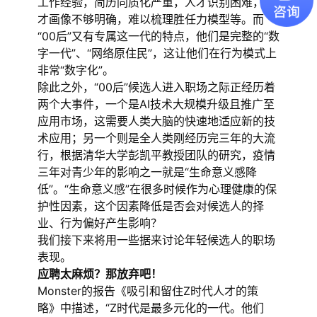
工作经验，简历同质化严重，人才识别困难，人
才画像不够明确，难以梳理胜任力模型等。而
“00后”又有专属这一代的特点，他们是完整的“数
字一代”、“网络原住民”，这让他们在行为模式上
非常“数字化”。
除此之外，“00后”候选人进入职场之际正经历着
两个大事件，一个是AI技术大规模升级且推广至
应用市场，这需要人类大脑的快速地适应新的技
术应用；另一个则是全人类刚经历完三年的大流
行，根据清华大学彭凯平教授团队的研究，疫情
三年对青少年的影响之一就是“生命意义感降
低”。“生命意义感”在很多时候作为心理健康的保
护性因素，这个因素降低是否会对候选人的择
业、行为偏好产生影响？
我们接下来将用一些据来讨论年轻候选人的职场
表现。
应聘太麻烦？那放弃吧！
Monster的报告《吸引和留住Z时代人才的策
略》中描述，“Z时代是最多元化的一代。他们